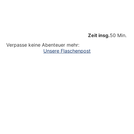
Zeit insg.
50 Min.
Verpasse keine Abenteuer mehr:
Unsere Flaschenpost
Ein großer Dank an alle
die dazu beitragen, dass unsere Kinder
Abenteuer erleben. Die Kinderlachen genießen,
Freudentänze feiern, aufgeschlagene Knie
verarzten und dreckige Fingernägel bürsten.
Unsere Ideen sollen Krippen-, Kindergarten-