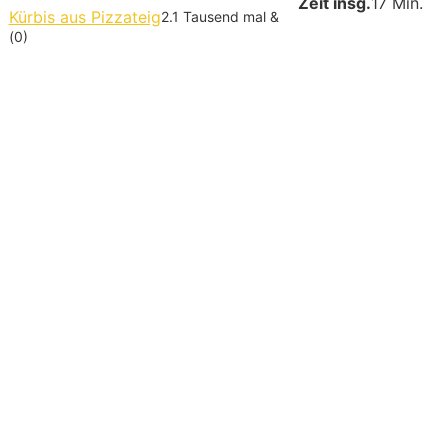
Zeit insg.
17 Min.
Kürbis aus Pizzateig
2.1 Tausend mal &
(0)