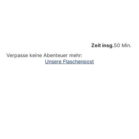
Zeit insg.
50 Min.
Verpasse keine Abenteuer mehr:
Unsere Flaschenpost
Ein großer Dank an alle
die dazu beitragen, dass unsere Kinder
Abenteuer erleben. Die Kinderlachen genießen,
Freudentänze feiern, aufgeschlagene Knie
verarzten und dreckige Fingernägel bürsten.