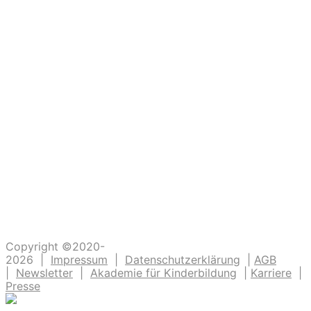
Ein großer Dank an alle
die dazu beitragen, dass unsere Kinder
Abenteuer erleben. Die Kinderlachen genießen,
Freudentänze feiern, aufgeschlagene Knie
verarzten und dreckige Fingernägel bürsten.
Unsere Ideen sollen Krippen-, Kindergarten-
und Grundschulkindern Abenteuer ermöglichen.
Copyright ©2020-
2026 |
Impressum
|
Datenschutzerklärung
|
AGB
|
Newsletter
|
Akademie für Kinderbildung
|
Karriere
|
Presse