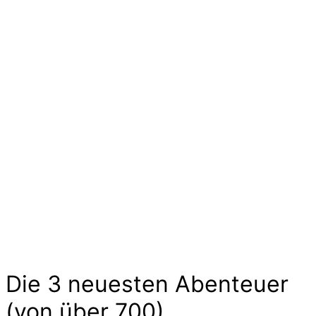
Ideen und Angebote für
Kinder
Die langen Tage der Kindheit sind geprägt von
kleinen und großen Abenteuern. Sie sind voller
Geschichten von Mut und Neugier, Aufregung
und Freude. Kinder experimentieren, trainieren
und zeigen uns wilde Tiere und liebe
Gespenster hier im Abenteuer-Markt und das
ohne großen Aufwand. Lass Dich inspirieren…
Die 3 neuesten Abenteuer
(von über 700)