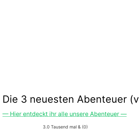
Ideen und Angebote für Kind
Die langen Tage der Kindheit sind geprägt von k
Freude. Kinder experimentieren, trainieren und 
Aufwand. Lass Dich inspirieren…
Die 3 neuesten Abenteuer (v
— Hier entdeckt ihr alle unsere Abenteuer —
3.0 Tausend mal & (0)