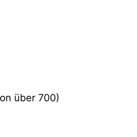
er
leinen und großen Abenteuern. Sie sind voller Ge
zeigen uns wilde Tiere und liebe Gespenster hier
on über 700)