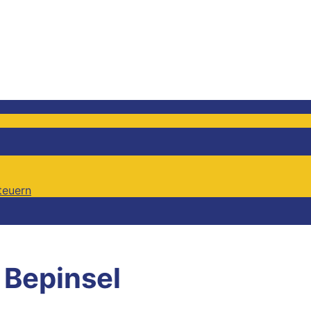
teuern
teuern
:
Bepinsel