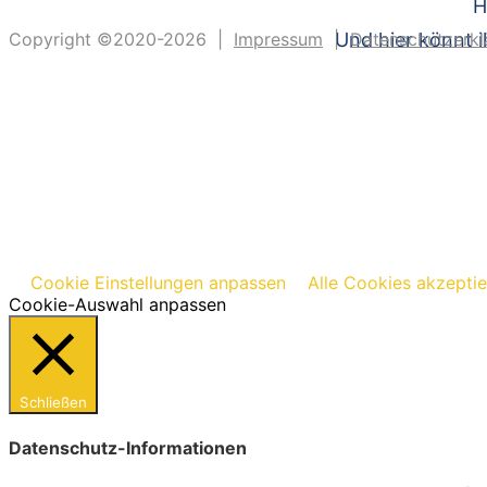
H
Copyright ©2020-2026 |
Impressum
|
Und hier könnt i
Datenschutzerkl
Cookie Einstellungen anpassen
Alle Cookies akzepti
Cookie-Auswahl anpassen
Schließen
Datenschutz-Informationen