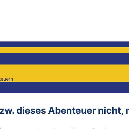
teuern
teuern
bzw. dieses Abenteuer nicht,