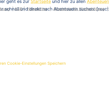
ier geht es zur
Startseite
und hier zu allen
Abenteuer
hr schnell und direkt nach Abenteuern suchen: [reac
ärung
|
AGB
|
Newsletter
|
Akademie für Kinderbildung
eren
Cookie-Einstellungen Speichern