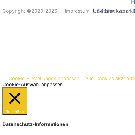
H
Copyright ©2020-2026 |
Impressum
|
Und hier könnt i
Datenschutzerkl
Cookie Einstellungen anpassen
Alle Cookies akzepti
Cookie-Auswahl anpassen
Schließen
Datenschutz-Informationen