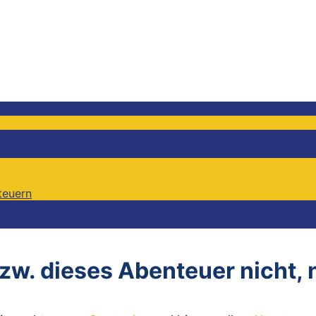
teuern
teuern
bzw. dieses Abenteuer nicht,