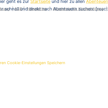
ier geht es zur
Startseite
und hier zu allen
Abenteuer
hr schnell und direkt nach Abenteuern suchen: [reac
ärung
|
AGB
|
Newsletter
|
Akademie für Kinderbildung
eren
Cookie-Einstellungen Speichern