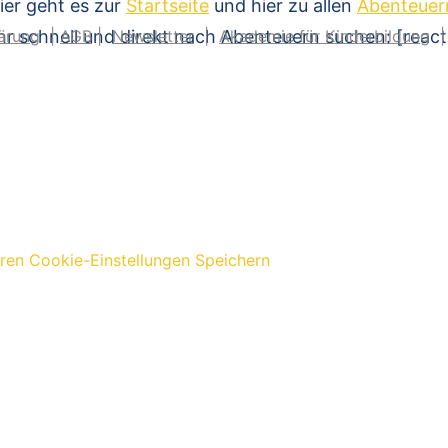
ier geht es zur
Startseite
und hier zu allen
Abenteuer
hr schnell und direkt nach Abenteuern suchen: [reac
ärung
|
AGB
|
Newsletter
|
Akademie für Kinderbildung
eren
Cookie-Einstellungen Speichern