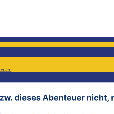
teuern
teuern
bzw. dieses Abenteuer nicht,