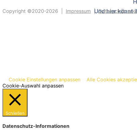
H
Copyright ©2020-2026 |
Impressum
|
Und hier könnt i
Datenschutzerkl
Cookie Einstellungen anpassen
Alle Cookies akzepti
Cookie-Auswahl anpassen
Schließen
Datenschutz-Informationen