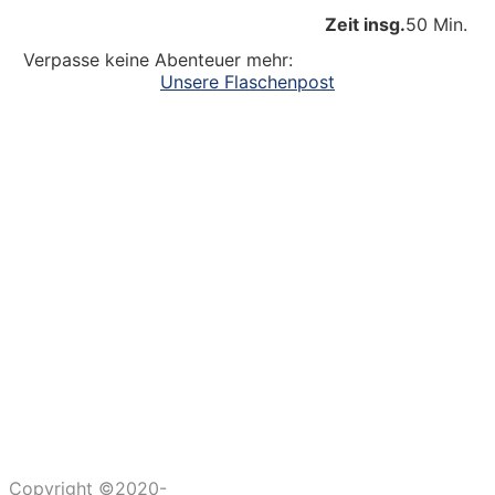
Zeit insg.
50 Min.
Verpasse keine Abenteuer mehr:
Unsere Flaschenpost
Ein großer Dank an alle
die dazu beitragen, dass unsere Kinder
Abenteuer erleben. Die Kinderlachen genießen,
Freudentänze feiern, aufgeschlagene Knie
verarzten und dreckige Fingernägel bürsten.
Unsere Ideen sollen Krippen-, Kindergarten-
und Grundschulkindern Abenteuer ermöglichen.
Copyright ©2020-