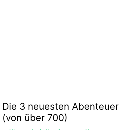
Kinder
Die langen Tage der Kindheit sind geprägt von
kleinen und großen Abenteuern. Sie sind voller
Geschichten von Mut und Neugier, Aufregung
und Freude. Kinder experimentieren, trainieren
und zeigen uns wilde Tiere und liebe
Gespenster hier im Abenteuer-Markt und das
ohne großen Aufwand. Lass Dich inspirieren…
Die 3 neuesten Abenteuer
(von über 700)