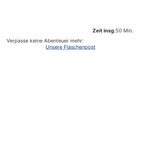
Zeit insg.
50 Min.
Verpasse keine Abenteuer mehr:
Unsere Flaschenpost
Ein großer Dank an alle
die dazu beitragen, dass unsere Kinder
Abenteuer erleben. Die Kinderlachen genießen,
Freudentänze feiern, aufgeschlagene Knie
verarzten und dreckige Fingernägel bürsten.
Unsere Ideen sollen Krippen-, Kindergarten-
und Grundschulkindern Abenteuer ermöglichen.