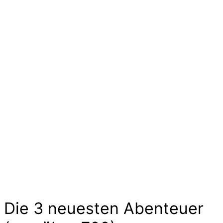
Ideen und Angebote für
Kinder
Die langen Tage der Kindheit sind geprägt von
kleinen und großen Abenteuern. Sie sind voller
Geschichten von Mut und Neugier, Aufregung
und Freude. Kinder experimentieren, trainieren
und zeigen uns wilde Tiere und liebe
Gespenster hier im Abenteuer-Markt und das
ohne großen Aufwand. Lass Dich inspirieren…
Die 3 neuesten Abenteuer