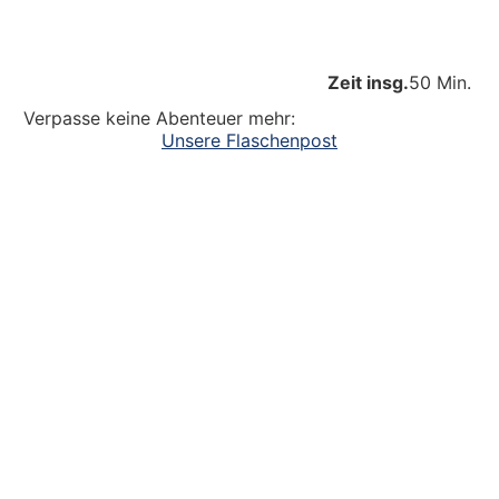
Zeit insg.
50 Min.
Verpasse keine Abenteuer mehr:
Unsere Flaschenpost
Ein großer Dank an alle
die dazu beitragen, dass unsere Kinder
Abenteuer erleben. Die Kinderlachen genießen,
Freudentänze feiern, aufgeschlagene Knie
verarzten und dreckige Fingernägel bürsten.
Unsere Ideen sollen Krippen-, Kindergarten-
und Grundschulkindern Abenteuer ermöglichen.