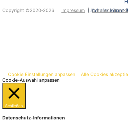
H
Copyright ©2020-2026 |
Impressum
|
Und hier könnt i
Datenschutzerkl
Cookie Einstellungen anpassen
Alle Cookies akzepti
Cookie-Auswahl anpassen
Schließen
Datenschutz-Informationen