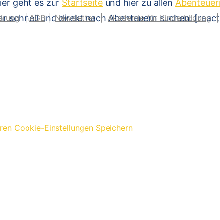
ier geht es zur
Startseite
und hier zu allen
Abenteuer
hr schnell und direkt nach Abenteuern suchen: [reac
ärung
|
AGB
|
Newsletter
|
Akademie für Kinderbildung
eren
Cookie-Einstellungen Speichern