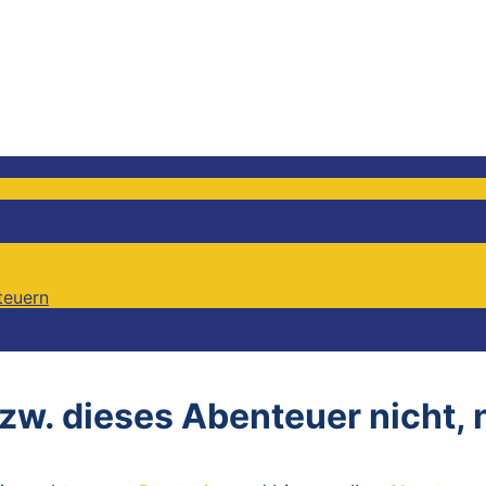
teuern
teuern
bzw. dieses Abenteuer nicht,