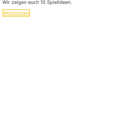
Wir zeigen euch 10 Spielideen.
Weiterlesen
Ideen und Angebote für
Kinder
Die langen Tage der Kindheit sind geprägt von
kleinen und großen Abenteuern. Sie sind voller
Geschichten von Mut und Neugier, Aufregung
und Freude. Kinder experimentieren, trainieren
und zeigen uns wilde Tiere und liebe
Gespenster hier im Abenteuer-Markt und das
ohne großen Aufwand. Lass Dich inspirieren…