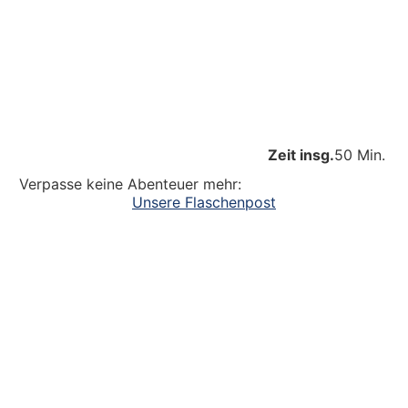
Zeit insg.
50 Min.
Verpasse keine Abenteuer mehr:
Unsere Flaschenpost
Ein großer Dank an alle
die dazu beitragen, dass unsere Kinder
Abenteuer erleben. Die Kinderlachen genießen,
Freudentänze feiern, aufgeschlagene Knie