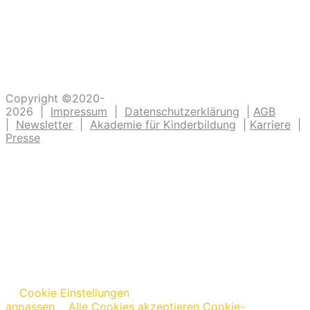
verarzten und dreckige Fingernägel bürsten.
Unsere Ideen sollen Krippen-, Kindergarten-
und Grundschulkindern Abenteuer ermöglichen.
Copyright ©2020-
2026 |
Impressum
|
Datenschutzerklärung
|
AGB
|
Newsletter
|
Akademie für Kinderbildung
|
Karriere
|
Presse
Cookie Einstellungen
anpassen
Alle Cookies akzeptieren
Cookie-