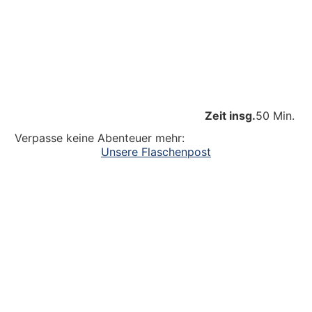
Zeit insg.
50 Min.
Verpasse keine Abenteuer mehr:
Unsere Flaschenpost
Ein großer Dank an alle
die dazu beitragen, dass unsere Kinder
Abenteuer erleben. Die Kinderlachen genießen,
Freudentänze feiern, aufgeschlagene Knie