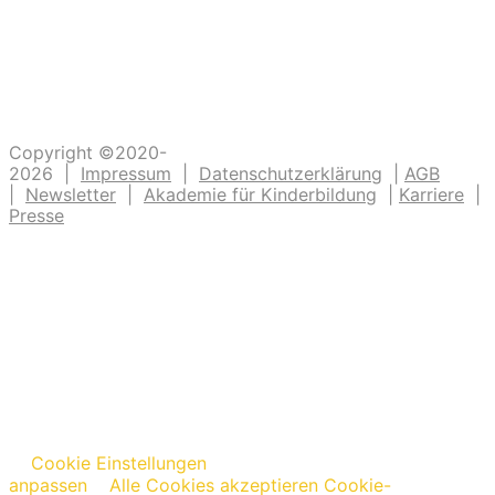
verarzten und dreckige Fingernägel bürsten.
Unsere Ideen sollen Krippen-, Kindergarten-
und Grundschulkindern Abenteuer ermöglichen.
Copyright ©2020-
2026 |
Impressum
|
Datenschutzerklärung
|
AGB
|
Newsletter
|
Akademie für Kinderbildung
|
Karriere
|
Presse
Cookie Einstellungen
anpassen
Alle Cookies akzeptieren
Cookie-