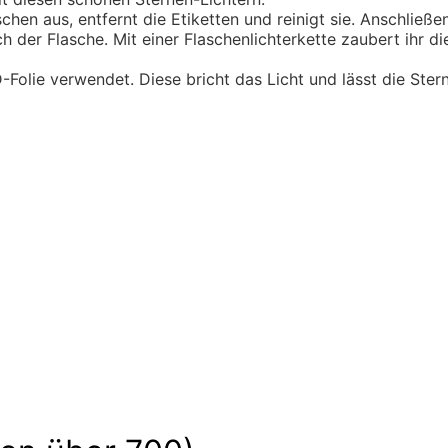
hen aus, entfernt die Etiketten und reinigt sie. Anschließen
 der Flasche. Mit einer Flaschenlichterkette zaubert ihr di
-Folie verwendet. Diese bricht das Licht und lässt die Stern
er
leinen und großen Abenteuern. Sie sind voller Ge
zeigen uns wilde Tiere und liebe Gespenster hier