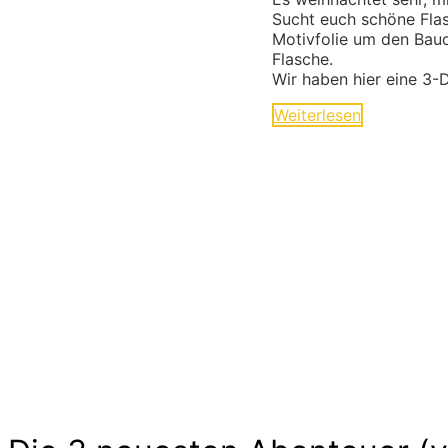
Sucht euch schöne Flasc
Motivfolie um den Bauch
Flasche.
Wir haben hier eine 3-D
Weiterlesen
Ideen und Angebote für Kind
Die langen Tage der Kindheit sind geprägt von k
Freude. Kinder experimentieren, trainieren und 
Aufwand. Lass Dich inspirieren…