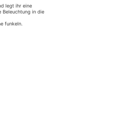
d legt ihr eine
e Beleuchtung in die
e funkeln.
schichten von Mut und Neugier, Aufregung und
 im Abenteuer-Markt und das ohne großen