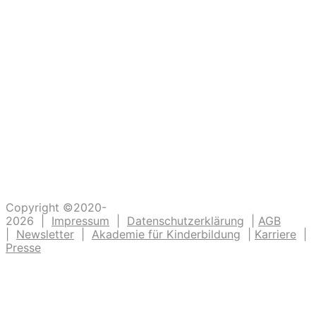
Ein großer Dank an alle
die dazu beitragen, dass unsere Kinder
Abenteuer erleben. Die Kinderlachen genießen,
Freudentänze feiern, aufgeschlagene Knie
verarzten und dreckige Fingernägel bürsten.
Unsere Ideen sollen Krippen-, Kindergarten-
und Grundschulkindern Abenteuer ermöglichen.
Copyright ©2020-
2026 |
Impressum
|
Datenschutzerklärung
|
AGB
|
Newsletter
|
Akademie für Kinderbildung
|
Karriere
|
Presse