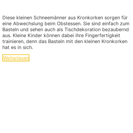
Diese kleinen Schneemänner aus Kronkorken sorgen für
eine Abwechslung beim Obstessen. Sie sind einfach zum
Basteln und sehen auch als Tischdekoration bezaubernd
aus. Kleine Kinder können dabei ihre Fingerfertigkeit
trainieren, denn das Basteln mit den kleinen Kronkorken
hat es in sich.
Weiterlesen
Ideen und Angebote für
Kinder
Die langen Tage der Kindheit sind geprägt von
kleinen und großen Abenteuern. Sie sind voller
Geschichten von Mut und Neugier, Aufregung