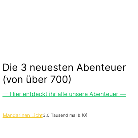
und Freude. Kinder experimentieren, trainieren
und zeigen uns wilde Tiere und liebe
Gespenster hier im Abenteuer-Markt und das
ohne großen Aufwand. Lass Dich inspirieren…
Die 3 neuesten Abenteuer
(von über 700)
— Hier entdeckt ihr alle unsere Abenteuer —
Mandarinen Licht
3.0 Tausend mal & (0)