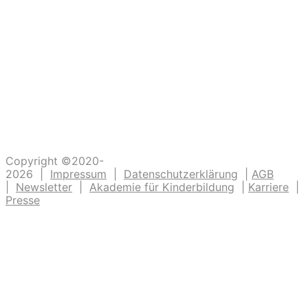
die dazu beitragen, dass unsere Kinder
Abenteuer erleben. Die Kinderlachen genießen,
Freudentänze feiern, aufgeschlagene Knie
verarzten und dreckige Fingernägel bürsten.
Unsere Ideen sollen Krippen-, Kindergarten-
und Grundschulkindern Abenteuer ermöglichen.
Copyright ©2020-
2026 |
Impressum
|
Datenschutzerklärung
|
AGB
|
Newsletter
|
Akademie für Kinderbildung
|
Karriere
|
Presse