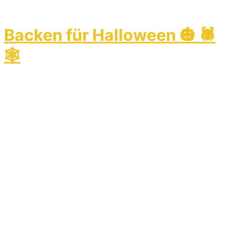
Backen für Halloween 🎃 🕷
🕸