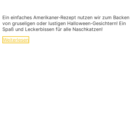
Ein einfaches Amerikaner-Rezept nutzen wir zum Backen
von gruseligen oder lustigen Halloween-Gesichtern! Ein
Spaß und Leckerbissen für alle Naschkatzen!
Weiterlesen
Ideen und Angebote für
Kinder
Die langen Tage der Kindheit sind geprägt von
kleinen und großen Abenteuern. Sie sind voller
Geschichten von Mut und Neugier, Aufregung
und Freude. Kinder experimentieren, trainieren
und zeigen uns wilde Tiere und liebe
Gespenster hier im Abenteuer-Markt und das