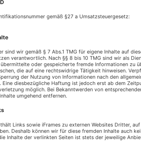
ID
ntifikationsnummer gemäß §27 a Umsatzsteuergesetz:
alte
er sind wir gemäß § 7 Abs.1 TMG für eigene Inhalte auf die
zen verantwortlich. Nach §§ 8 bis 10 TMG sind wir als Die
t, übermittelte oder gespeicherte fremde Informationen zu
chen, die auf eine rechtswidrige Tätigkeit hinweisen. Verp
Sperrung der Nutzung von Informationen nach den allgemei
. Eine diesbezügliche Haftung ist jedoch erst ab dem Zeitpu
verletzung möglich. Bei Bekanntwerden von entsprechende
Inhalte umgehend entfernen.
ks
hält Links sowie iFrames zu externen Websites Dritter, auf 
aben. Deshalb können wir für diese fremden Inhalte auch k
e Inhalte der verlinkten Seiten ist stets der jeweilige Anbi