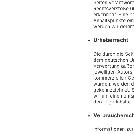
Seiten verantwort
Rechtsverstöße üb
erkennbar. Eine p
Anhaltspunkte ei
werden wir derart
Urheberrecht
Die durch die Sei
dem deutschen Urh
Verwertung außer
jeweiligen Autors 
kommerziellen Gebr
wurden, werden di
gekennzeichnet. S
wir um einen ent
derartige Inhalte
Verbrauchersch
Informationen zur