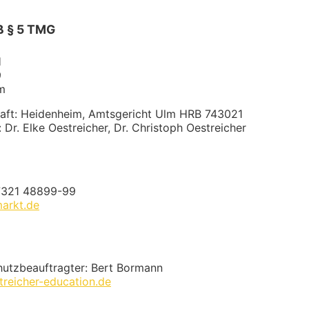
 § 5 TMG
H
9
m
haft: Heidenheim, Amtsgericht Ulm HRB 743021
 Dr. Elke Oestreicher, Dr. Christoph Oestreicher
 7321 48899-99
arkt.de
hutzbeauftragter: Bert Bormann
reicher-education.de