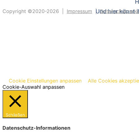
H
Copyright ©2020-2026 |
Impressum
|
Und hier könnt i
Datenschutzerkl
Cookie Einstellungen anpassen
Alle Cookies akzepti
Cookie-Auswahl anpassen
Schließen
Datenschutz-Informationen