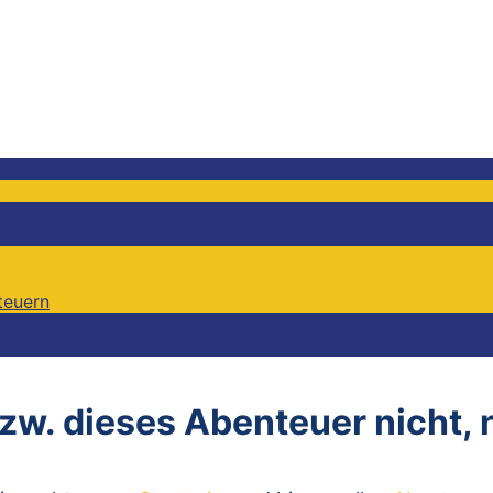
teuern
teuern
bzw. dieses Abenteuer nicht,