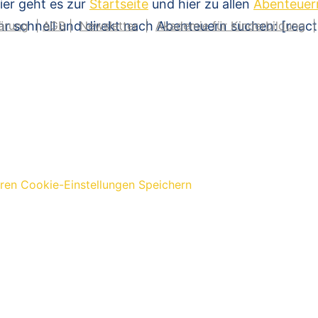
ier geht es zur
Startseite
und hier zu allen
Abenteuer
hr schnell und direkt nach Abenteuern suchen: [reac
ärung
|
AGB
|
Newsletter
|
Akademie für Kinderbildung
eren
Cookie-Einstellungen Speichern