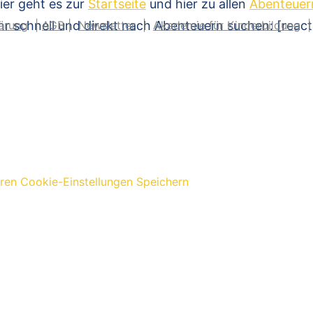
ier geht es zur
Startseite
und hier zu allen
Abenteuer
hr schnell und direkt nach Abenteuern suchen: [reac
ärung
|
AGB
|
Newsletter
|
Akademie für Kinderbildung
eren
Cookie-Einstellungen Speichern