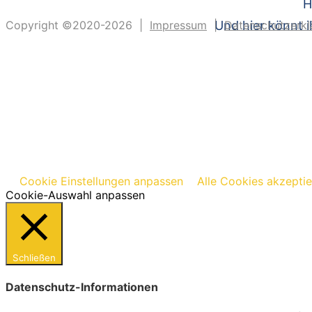
H
Copyright ©2020-2026 |
Impressum
|
Und hier könnt i
Datenschutzerkl
Cookie Einstellungen anpassen
Alle Cookies akzepti
Cookie-Auswahl anpassen
Schließen
Datenschutz-Informationen