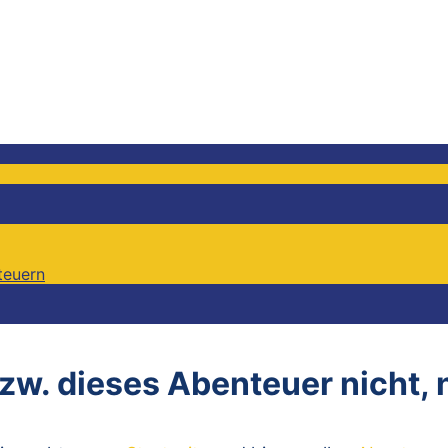
teuern
teuern
bzw. dieses Abenteuer nicht,