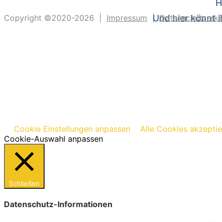
H
Copyright ©2020-2026 |
Impressum
|
Und hier könnt i
Datenschutzerkl
Cookie Einstellungen anpassen
Alle Cookies akzepti
Cookie-Auswahl anpassen
Schließen
Datenschutz-Informationen