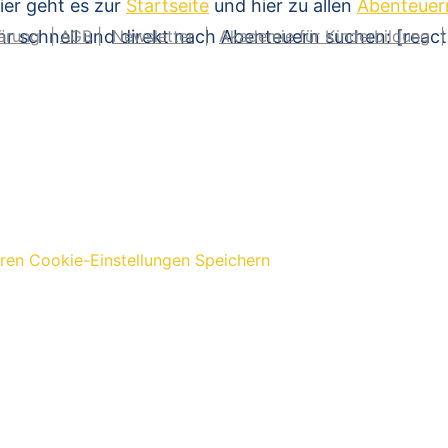
ier geht es zur
Startseite
und hier zu allen
Abenteuer
hr schnell und direkt nach Abenteuern suchen: [reac
ärung
|
AGB
|
Newsletter
|
Akademie für Kinderbildung
eren
Cookie-Einstellungen Speichern