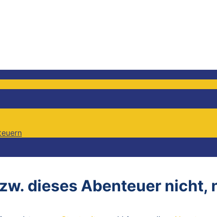
teuern
teuern
bzw. dieses Abenteuer nicht,