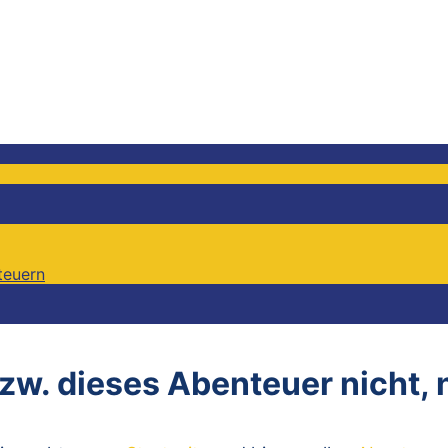
teuern
teuern
bzw. dieses Abenteuer nicht,