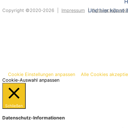
H
Copyright ©2020-2026 |
Impressum
|
Und hier könnt i
Datenschutzerkl
Cookie Einstellungen anpassen
Alle Cookies akzepti
Cookie-Auswahl anpassen
Schließen
Datenschutz-Informationen