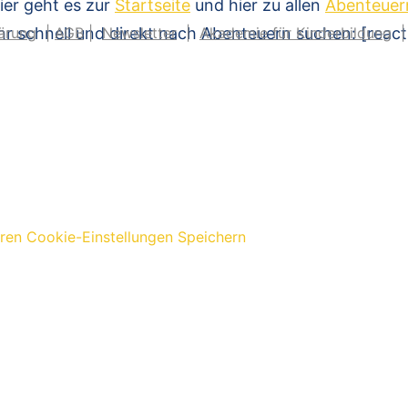
ier geht es zur
Startseite
und hier zu allen
Abenteuer
hr schnell und direkt nach Abenteuern suchen: [reac
ärung
|
AGB
|
Newsletter
|
Akademie für Kinderbildung
eren
Cookie-Einstellungen Speichern